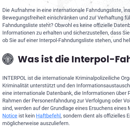
Inter
Inter
EuGH
De
Die Aufnahme in eine internationale Fahndungsliste, 
Europ
Worl
De
Bewegungsfreiheit einschränken und zur Verhaftung fü
Fahndungsliste steht? Obwohl es keine offizielle Datenba
Date
Au
Informationen zu erhalten und sicherzustellen, dass Si
ob Sie auf einer Interpol-Fahndungsliste stehen, und he
Steue
De
De
Was ist die Interpol-F
Au
Au
INTERPOL ist die internationale Kriminalpolizeiliche O
Kriminalität unterstützt und den Informationsaustausch 
Au
eine internationale Datenbank, die Informationen über
Rahmen der Personenfahndung zur Verfolgung oder Volls
Au
sind, werden auf der Grundlage eines Ersuchens eines M
Notice
ist kein
Haftbefehl
, sondern dient als offizielle
möglicherweise auszuliefern.