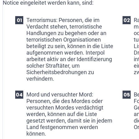
Notice eingeleitet werden kann, sind:
Terrorismus: Personen, die im
Ra
Verdacht stehen, terroristische
mi
Handlungen zu begehen oder an
o
terroristischen Organisationen
tu
beteiligt zu sein, können in die Liste
L
aufgenommen werden. Interpol
Dr
arbeitet aktiv an der Identifizierung
in
solcher Straftäter, um
e
Sicherheitsbedrohungen zu
zw
verhindern.
Mord und versuchter Mord:
B
Personen, die des Mordes oder
Fo
versuchten Mordes verdächtigt
G
werden, können auf die Liste
a
gesetzt werden, damit sie in jedem
di
Land festgenommen werden
O
können.