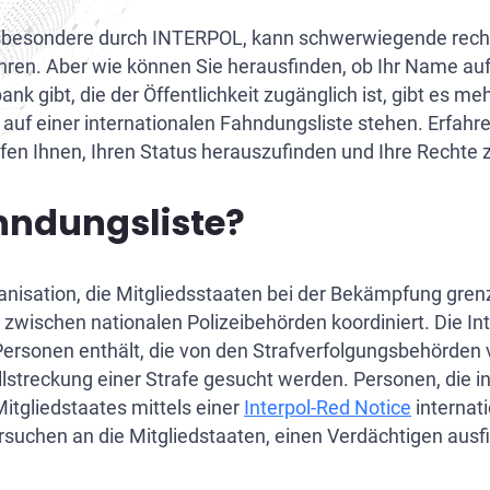
pol CCF-Beschwerde
pol Yellow Notice entfernen
-Klagen
utschlands Auslieferung an nordamerikanische Länder
insbesondere durch INTERPOL, kann schwerwiegende recht
äischer Haftbefehl
d-Check-Löschung
utschlands Auslieferung an asiatische Länder
hren. Aber wie können Sie herausfinden, ob Ihr Name au
nk gibt, die der Öffentlichkeit zugänglich ist, gibt es me
nschutz Unternehmen
slieferung Deutschland – Israel: Rechtliche Grundlagen und Ver
e auf einer internationalen Fahndungsliste stehen. Erfah
lfen Ihnen, Ihren Status herauszufinden und Ihre Rechte 
rhinterziehung Auslieferung
utschlands Auslieferung an afrikanische Länder
utschlands Auslieferung an südamerikanische Länder
ahndungsliste?
slieferung Deutschland – Brasilien: Rechtslage und Verfahren 
slieferung Deutschland – China
rganisation, die Mitgliedsstaaten bei der Bekämpfung gre
zwischen nationalen Polizeibehörden koordiniert. Die Int
slieferung Deutschland – Kanada
 Personen enthält, die von den Strafverfolgungsbehörden
treckung einer Strafe gesucht werden. Personen, die in 
slieferung Deutschland – Kasachstan
itgliedstaates mittels einer
Interpol-Red Notice
internat
s Ersuchen an die Mitgliedstaaten, einen Verdächtigen au