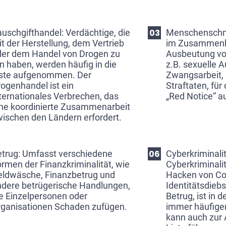
uschgifthandel: Verdächtige, die
Menschenschmu
t der Herstellung, dem Vertrieb
im Zusammenh
der dem Handel von Drogen zu
Ausbeutung vo
n haben, werden häufig in die
z.B. sexuelle 
iste aufgenommen. Der
Zwangsarbeit,
ogenhandel ist ein
Straftaten, fü
ternationales Verbrechen, das
„Red Notice“ a
ine koordinierte Zusammenarbeit
ischen den Ländern erfordert.
etrug: Umfasst verschiedene
Cyberkriminalit
rmen der Finanzkriminalität, wie
Cyberkriminalit
eldwäsche, Finanzbetrug und
Hacken von C
ndere betrügerische Handlungen,
Identitätsdiebs
e Einzelpersonen oder
Betrug, ist in 
rganisationen Schaden zufügen.
immer häufiger
kann auch zur 