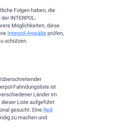
liche Folgen haben, die
f der INTERPOL-
hrere Möglichkeiten, diese
fahren
rene
Interpol-Anwälte
prüfen,
zu schützen.
2026
nzüberschreitender
erpol-Fahndungsliste ist
 verschiedener Länder im
dieser Liste aufgeführt
ional gesucht. Eine
Red
sfindig zu machen und