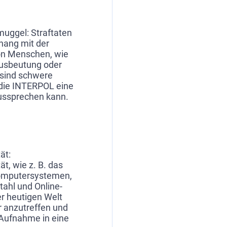
ggel: Straftaten
ang mit der
n Menschen, wie
Ausbeutung oder
 sind schwere
r die INTERPOL eine
ussprechen kann.
ät:
ät, wie z. B. das
omputersystemen,
tahl und Online-
der heutigen Welt
 anzutreffen und
Aufnahme in eine