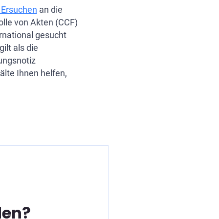
s Ersuchen
an die
lle von Akten (CCF)
ernational gesucht
lt als die
ungsnotiz
älte Ihnen helfen,
den?