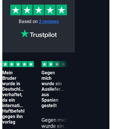
Based on
2 reviews
Mein
Gegen
Bruder
mich
wurde in
wurde ein
Deutschland
Auslieferungsantrag
verhaftet,
aus
da ein
Spanien
internationaler
gestellt
Haftbefehl
gegen ihn
Gegen mich
vorlag
wurde ein