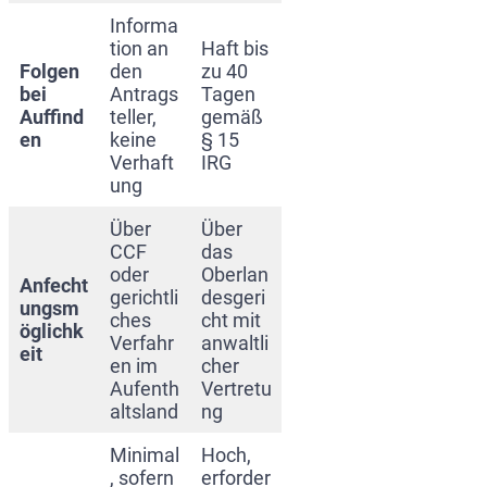
Informa
tion an
Haft bis
Folgen
den
zu 40
bei
Antrags
Tagen
Auffind
teller,
gemäß
en
keine
§ 15
Verhaft
IRG
ung
Über
Über
CCF
das
oder
Oberlan
Anfecht
gerichtli
desgeri
ungsm
ches
cht mit
öglichk
Verfahr
anwaltli
eit
en im
cher
Aufenth
Vertretu
altsland
ng
Minimal
Hoch,
, sofern
erforder