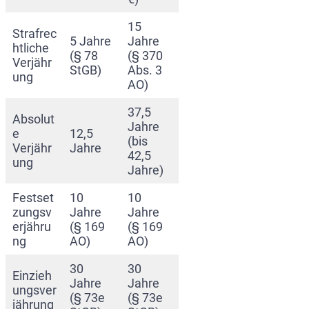
15
Strafrec
5 Jahre
Jahre
htliche
(§ 78
(§ 370
Verjähr
StGB)
Abs. 3
ung
AO)
37,5
Absolut
Jahre
e
12,5
(bis
Verjähr
Jahre
42,5
ung
Jahre)
Festset
10
10
zungsv
Jahre
Jahre
erjähru
(§ 169
(§ 169
ng
AO)
AO)
30
30
Einzieh
Jahre
Jahre
ungsver
(§ 73e
(§ 73e
jährung