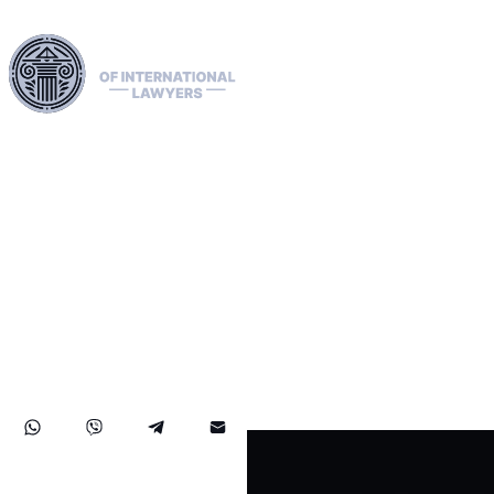
Nutzen Sie unsere umfangreichen juristischen Netzwerke in
der EU, den USA und Kanada, um Auslieferungen
fachmännisch abzuwickeln, rote, grüne und blaue Interpol-
Benachrichtigungen zu klären und Offenlegungen zu
verwalten. Wir bearbeiten Beschwerden vor der EMRK,
erleichtern Asyl- und Zugangsanträge und verwalten
Sanktionen, darunter auch OFAC-Fälle. Unsere Erfahrung
erstreckt sich auch auf die erfolgreiche Wiedererlangung
von Vermögenswerten und gewährleistet einen soliden
Schutz der Rechte und Vermögenswerte unserer
Mandanten auf internationaler Ebene.
info@auslieferungsanwalte.com