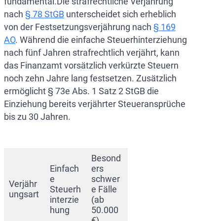
fundamental.Die strafrechtliche Verjährung
nach
§ 78 StGB
unterscheidet sich erheblich
von der Festsetzungsverjährung nach
§ 1
6
9
AO
. Während die einfache Steuerhinterziehung
nach fünf Jahren strafrechtlich verjährt, kann
das Finanzamt vorsätzlich verkürzte Steuern
noch zehn Jahre lang festsetzen. Zusätzlich
ermöglicht § 73e Abs. 1 Satz 2 StGB die
Einziehung bereits verjährter Steueransprüche
bis zu 30 Jahren.
Besond
Einfach
ers
e
schwer
Verjähr
Steuerh
e Fälle
ungsart
interzie
(ab
hung
50.000
€)