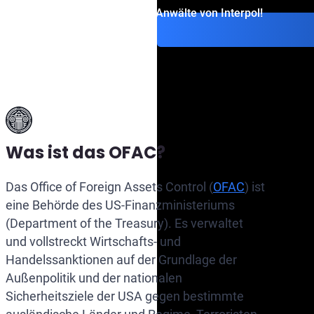
Kontaktieren Sie die Anwälte von Interpol!
Was ist das OFAC?
Das Office of Foreign Assets Control (
OFAC
) ist
eine Behörde des US-Finanzministeriums
(Department of the Treasury). Es verwaltet
und vollstreckt Wirtschafts- und
Handelssanktionen auf der Grundlage der
Außenpolitik und der nationalen
Sicherheitsziele der USA gegen bestimmte