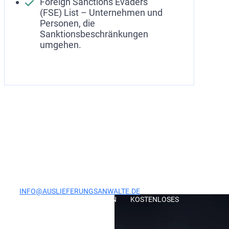
Foreign Sanctions Evaders
(FSE) List – Unternehmen und
Personen, die
Sanktionsbeschränkungen
umgehen.
Achtung
ZÖGERN SIE NICHT, IHRE SITUATION ZU KLÄREN.
KONTAKTIEREN SIE JETZT UNSERE ANWÄLTE!
SCHREIBEN SIE UNS AN
INFO@AUSLIEFERUNGSANWALTE.DE
UND
VEREINBAREN SIE EIN KOSTENLOSES
BERATUNGSGESPRÄCH.