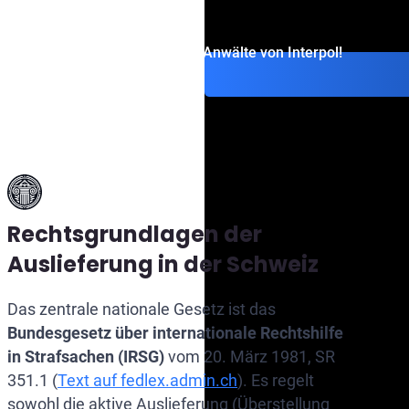
Kontaktieren Sie die Anwälte von Interpol!
Rechtsgrundlagen der
Auslieferung in der Schweiz
Das zentrale nationale Gesetz ist das
Bundesgesetz über internationale Rechtshilfe
in Strafsachen (IRSG)
vom 20. März 1981, SR
351.1 (
Text auf fedlex.admin.ch
). Es regelt
sowohl die aktive Auslieferung (Überstellung