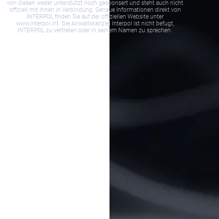
von diesen weder unterstützt noch gesponsert und steht auch nicht
offiziell mit ihnen in Verbindung. Genaue Informationen direkt von
INTERPOL finden Sie auf der offiziellen Website unter
www.interpol.int. Die Anwaltskanzlei Interpol ist nicht befugt,
INTERPOL zu vertreten oder in seinem Namen zu sprechen.