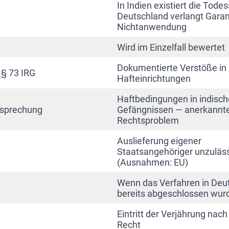
In Indien existiert die Todes
Deutschland verlangt Garant
Nichtanwendung
Wird im Einzelfall bewertet
Dokumentierte Verstöße in
 § 73 IRG
Hafteinrichtungen
Haftbedingungen in indisc
sprechung
Gefängnissen — anerkannt
Rechtsproblem
Auslieferung eigener
Staatsangehöriger unzuläs
(Ausnahmen: EU)
Wenn das Verfahren in Deu
bereits abgeschlossen wur
Eintritt der Verjährung na
Recht