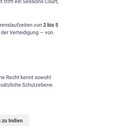
 trifft ein Sessions Court;
hrenslaufzeiten von
2 bis 5
 der Verteidigung — von
sche Recht kennt sowohl
usätzliche Schutzebene.
 zu Indien