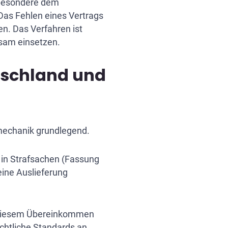
sbesondere dem
Das Fehlen eines Vertrags
en. Das Verfahren ist
sam einsetzen.
fahren
tschland und
2026
smechanik grundlegend.
 in Strafsachen (Fassung
 eine Auslieferung
t diesem Übereinkommen
chtliche Standards an,