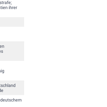
strafe;
ien ihrer
hen
es
sig
tschland
de
ch deutschem