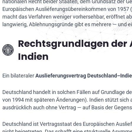
nationalen Recht beider Staaten, dem Grundsatz der G
Inter
Inter
EuGH
De
Europäischen Auslieferungsübereinkommen von 1957 (ET
macht das Verfahren weniger vorhersehbar, eröffnet abe
Europ
Worl
De
langwierig, Ablehnungsgründe gibt es mehrere — und e
Date
Au
Rechtsgrundlagen der 
Steue
De
Indien
De
Au
Ein bilateraler
Auslieferungsvertrag Deutschland–Indi
Au
Au
Deutschland handelt in solchen Fällen auf Grundlage d
von 1994 mit späteren Änderungen). Indien stützt sich
Au
ausdrücklich auch ohne Vertrag — auf Basis der Gegense
Deutschland ist Vertragsstaat des Europäischen Ausli
nicht beigetreten. Das schafft eine strukturelle Asymme