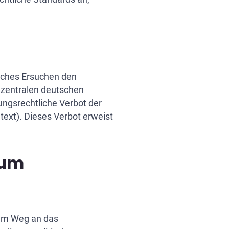
isches Ersuchen den
 zentralen deutschen
ngsrechtliche Verbot der
ext). Dieses Verbot erweist
 um
em Weg an das