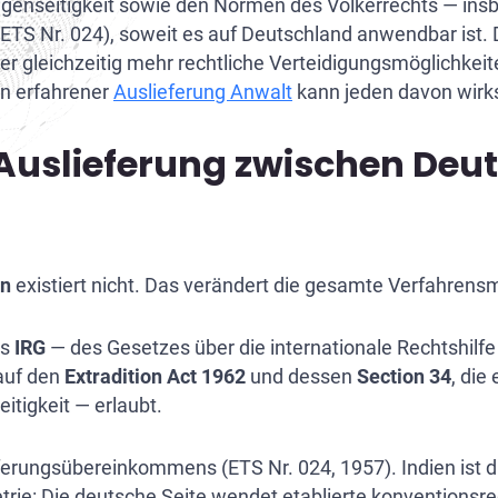
egenseitigkeit sowie den Normen des Völkerrechts — in
pol CCF-Beschwerde
pol Yellow Notice entfernen
-Klagen
utschlands Auslieferung an nordamerikanische Länder
S Nr. 024), soweit es auf Deutschland anwendbar ist. 
r gleichzeitig mehr rechtliche Verteidigungsmöglichkeit
äischer Haftbefehl
d-Check-Löschung
utschlands Auslieferung an asiatische Länder
in erfahrener
Auslieferung Anwalt
kann jeden davon wirk
nschutz Unternehmen
slieferung Deutschland – Israel: Rechtliche Grundlagen und Ver
Auslieferung zwischen Deu
rhinterziehung Auslieferung
utschlands Auslieferung an afrikanische Länder
utschlands Auslieferung an südamerikanische Länder
slieferung Deutschland – Brasilien: Rechtslage und Verfahren 
en
existiert nicht. Das verändert die gesamte Verfahren
slieferung Deutschland – China
slieferung Deutschland – Kanada
es
IRG
— des Gesetzes über die internationale Rechtshilfe
 auf den
Extradition Act 1962
und dessen
Section 34
, die
slieferung Deutschland – Kasachstan
itigkeit — erlaubt.
eferungsübereinkommens (ETS Nr. 024, 1957). Indien is
trie: Die deutsche Seite wendet etablierte konventionsre