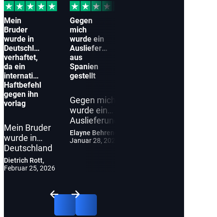
Mein
Gegen
Bruder
mich
wurde in
wurde ein
Deutschland
Auslieferungsantrag
verhaftet,
aus
da ein
Spanien
internationaler
gestellt
Haftbefehl
gegen ihn
Gegen mich
vorlag
wurde ein
Auslieferungsantrag
Mein Bruder
aus Spanien
Elayne Behrends,
wurde in
gestellt
Januar 28, 2026
Deutschland
wegen eines
verhaftet, da
alten
Dietrich Rott,
ein
Februar 25, 2026
Steuerverfahrens.
internationaler
Ich habe mich
Haftbefehl
an diese
gegen ihn
Anwälte
vorlag. Wir
gewandt, weil