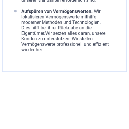
unserer Mandanten erforderlich sind;
Aufspüren von Vermögenswerten.
Wir
lokalisieren Vermögenswerte mithilfe
moderner Methoden und Technologien.
Dies hilft bei ihrer Rückgabe an die
Eigentümer.Wir setzen alles daran, unsere
Kunden zu unterstützen. Wir stellen
Vermögenswerte professionell und effizient
wieder her.
Achtung
ZÖGERN SIE NICHT, IHRE SITUATION ZU KLÄREN.
KONTAKTIEREN SIE JETZT UNSERE ANWÄLTE!
SCHREIBEN SIE UNS AN