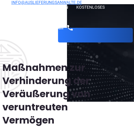
INFO@AUSLIEFERUNGSANWALTE.DE
UND
VEREINBAREN SIE EIN KOSTENLOSES
BERATUNGSGESPRÄCH.
Get a call
Maßnahmen zur
Verhinderung der
Veräußerung von
veruntreuten
Vermögen