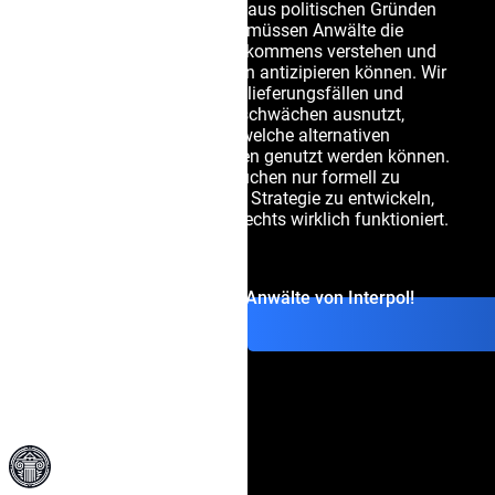
über Jahre hinziehen oder aus politischen Gründen
blockiert werden. Deshalb müssen Anwälte die
Details jedes einzelnen Abkommens verstehen und
Risiken bereits im Ersuchen antizipieren können. Wir
beraten Mandanten in Auslieferungsfällen und
wissen, wie man Vertragsschwächen ausnutzt,
Ablehnungen erwirkt und welche alternativen
Verteidigungsmechanismen genutzt werden können.
Unser Ziel ist es nicht, Ersuchen nur formell zu
beantworten, sondern eine Strategie zu entwickeln,
die im Kontext des Völkerrechts wirklich funktioniert.
Kontaktieren Sie die Anwälte von Interpol!