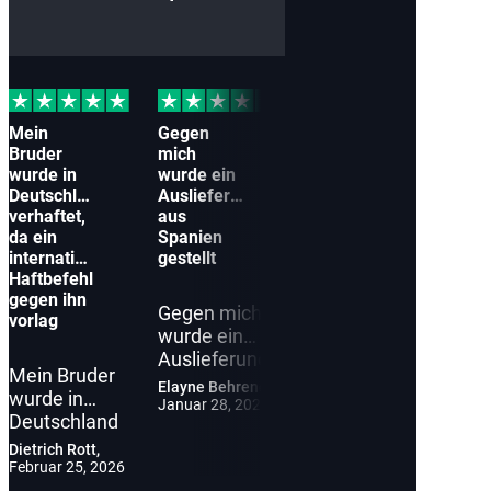
Mein
Gegen
Bruder
mich
wurde in
wurde ein
Deutschland
Auslieferungsantrag
verhaftet,
aus
da ein
Spanien
internationaler
gestellt
Haftbefehl
gegen ihn
Gegen mich
vorlag
wurde ein
Auslieferungsantrag
Mein Bruder
aus Spanien
Elayne Behrends,
wurde in
gestellt
Januar 28, 2026
Deutschland
wegen eines
verhaftet, da
alten
Dietrich Rott,
ein
Februar 25, 2026
Steuerverfahrens.
internationaler