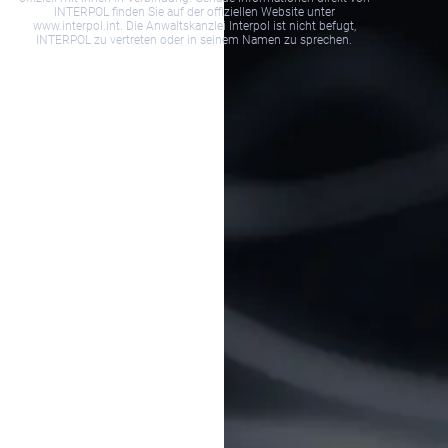
INTERPOL finden Sie auf der offiziellen Website unter
www.interpol.int. Die Anwaltskanzlei Interpol ist nicht befugt,
INTERPOL zu vertreten oder in seinem Namen zu sprechen.