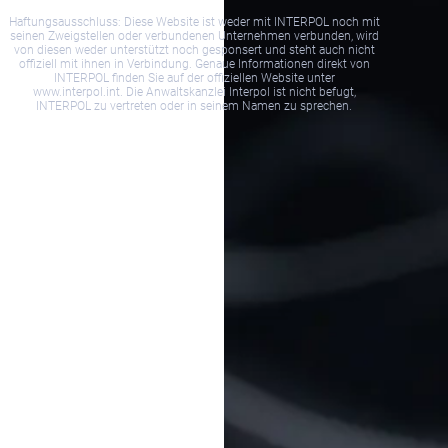
Haftungsausschluss: Diese Website ist weder mit INTERPOL noch mit
seinen Zweigstellen oder verbundenen Unternehmen verbunden, wird
von diesen weder unterstützt noch gesponsert und steht auch nicht
offiziell mit ihnen in Verbindung. Genaue Informationen direkt von
INTERPOL finden Sie auf der offiziellen Website unter
www.interpol.int. Die Anwaltskanzlei Interpol ist nicht befugt,
INTERPOL zu vertreten oder in seinem Namen zu sprechen.