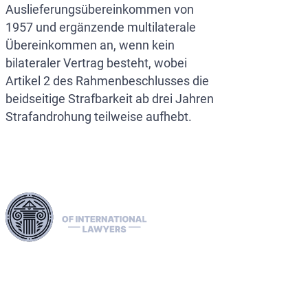
Auslieferungsübereinkommen von
1957 und ergänzende multilaterale
Übereinkommen an, wenn kein
bilateraler Vertrag besteht, wobei
Artikel 2 des Rahmenbeschlusses die
beidseitige Strafbarkeit ab drei Jahren
Strafandrohung teilweise aufhebt.
Nutzen Sie unsere umfangreichen juristischen Netzwerke in
der EU, den USA und Kanada, um Auslieferungen
fachmännisch abzuwickeln, rote, grüne und blaue Interpol-
Benachrichtigungen zu klären und Offenlegungen zu