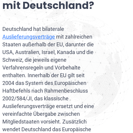
mit Deutschland?
Interpol CCF-Beschwerd
Interpol Yellow Notice e
EuGH-Klagen
Deutschlands Auslief
Europäischer Haftbefehl
World-Check-Löschung
Deutschlands Auslief
Deutschland hat bilaterale
Datenschutz Unternehm
Auslieferung Deutschl
Auslieferungsverträge
mit zahlreichen
Steuerhinterziehung Aus
Deutschlands Auslief
Staaten außerhalb der EU, darunter die
USA, Australien, Israel, Kanada und die
Deutschlands Auslief
Schweiz, die jeweils eigene
Auslieferung Deutsch
Verfahrensregeln und Vorbehalte
enthalten. Innerhalb der EU gilt seit
Auslieferung Deutsch
2004 das System des Europäischen
Auslieferung Deutsc
Haftbefehls nach Rahmenbeschluss
2002/584/JI, das klassische
Auslieferung Deutsc
Auslieferungsverträge ersetzt und eine
vereinfachte Übergabe zwischen
Mitgliedstaaten vorsieht. Zusätzlich
wendet Deutschland das Europäische