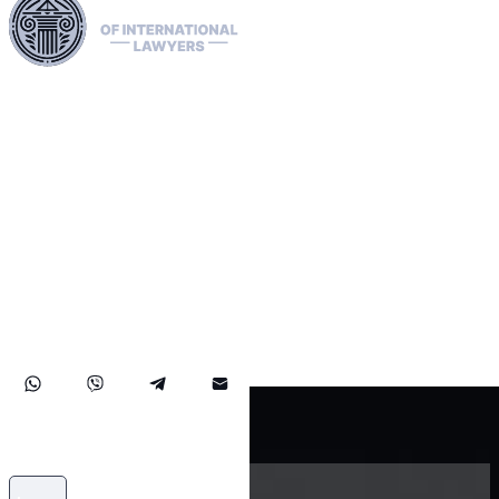
Nutzen Sie unsere umfangreichen juristischen Netzwerke in
der EU, den USA und Kanada, um Auslieferungen
fachmännisch abzuwickeln, rote, grüne und blaue Interpol-
Benachrichtigungen zu klären und Offenlegungen zu
verwalten. Wir bearbeiten Beschwerden vor der EMRK,
erleichtern Asyl- und Zugangsanträge und verwalten
Sanktionen, darunter auch OFAC-Fälle. Unsere Erfahrung
erstreckt sich auch auf die erfolgreiche Wiedererlangung
von Vermögenswerten und gewährleistet einen soliden
Schutz der Rechte und Vermögenswerte unserer
Mandanten auf internationaler Ebene.
info@auslieferungsanwalte.com