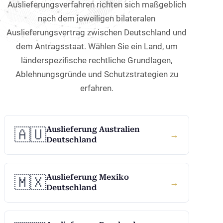
Auslieferungsverfahren richten sich maßgeblich
Interpol CCF-Beschwerd
Interpol Yellow Notice e
EuGH-Klagen
Deutschlands Auslief
nach dem jeweiligen bilateralen
Europäischer Haftbefehl
World-Check-Löschung
Deutschlands Auslief
Auslieferungsvertrag zwischen Deutschland und
dem Antragsstaat. Wählen Sie ein Land, um
Datenschutz Unternehm
Auslieferung Deutschl
länderspezifische rechtliche Grundlagen,
Steuerhinterziehung Aus
Deutschlands Auslief
Ablehnungsgründe und Schutzstrategien zu
erfahren.
Deutschlands Auslief
Auslieferung Deutsch
Auslieferung Australien
🇦🇺
Auslieferung Deutsch
→
Deutschland
Auslieferung Deutsc
Auslieferung Deutsc
Auslieferung Mexiko
🇲🇽
→
Deutschland